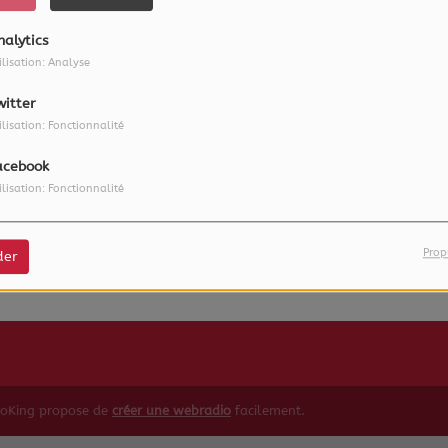
nalytics
ilisation: Analyse
witter
ilisation: Fonctionnalité
acebook
ilisation: Fonctionnalité
 vous avez rencontré une e
Il semble que la page que vous recherchez n’existe plus.
Prop
der
ioKing propose de
créer une webradio
facilement.