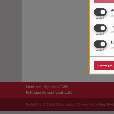
A
Ut
Activé
T
Ut
Activé
F
Ut
Oups,
Activé
Sauvegar
Mentions Légales / RGPD
Politique de confidentialité
RadioKing © 2026 | Site radio créé avec
RadioKing
. Rad