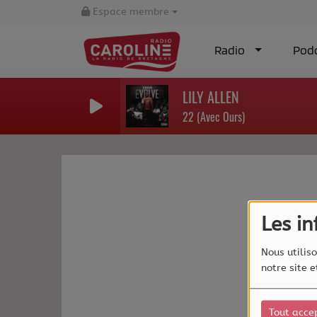
Espace membre
Radio
Pod
LILY ALLEN
22 (Avec Ours)
Les i
Nous utiliso
notre site 
Tout acce