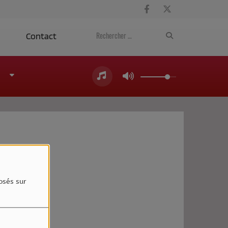
a
Contact
4
osés sur