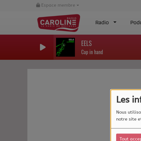
Espace membre
Radio
Pod
EELS
Cap in hand
Les i
Nous utiliso
notre site 
Tout acce