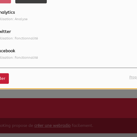
nalytics
ilisation: Analyse
witter
ilisation: Fonctionnalité
acebook
ilisation: Fonctionnalité
 vous avez rencontré une e
Il semble que la page que vous recherchez n’existe plus.
Prop
der
ioKing propose de
créer une webradio
facilement.