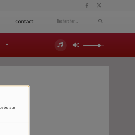
a
Contact
4
osés sur