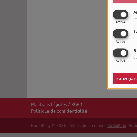
A
Ut
Activé
T
Ut
Activé
F
Ut
Oups,
Activé
Sauvegar
Mentions Légales / RGPD
Politique de confidentialité
RadioKing © 2026 | Site radio créé avec
RadioKing
. Rad