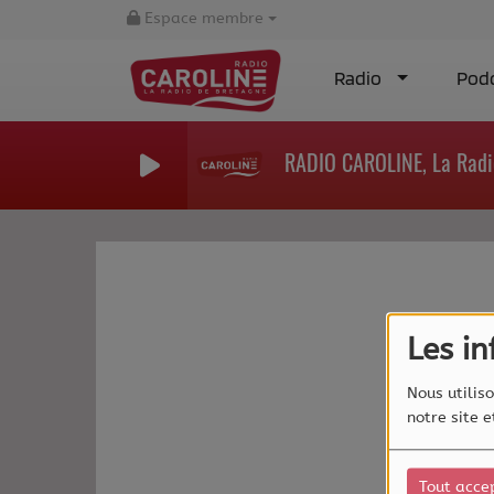
Espace membre
Radio
Pod
RADIO CAROLINE, La Radi
Les i
Nous utiliso
notre site 
Tout acce