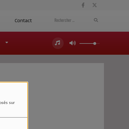
a
Contact
4
osés sur