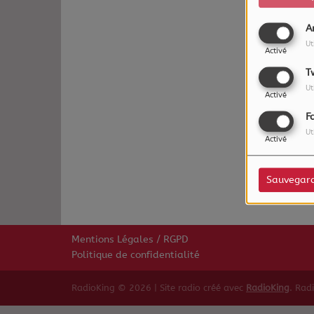
A
Ut
Activé
T
Ut
Activé
F
Ut
Oups,
Activé
Sauvegar
Mentions Légales / RGPD
Politique de confidentialité
RadioKing © 2026 | Site radio créé avec
RadioKing
. Rad