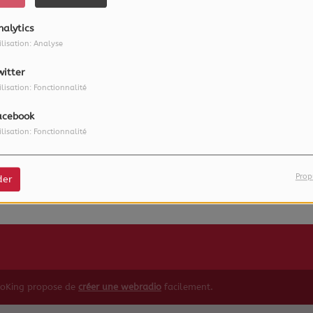
nalytics
ilisation: Analyse
witter
ilisation: Fonctionnalité
acebook
ilisation: Fonctionnalité
 vous avez rencontré une e
Il semble que la page que vous recherchez n’existe plus.
Prop
der
ioKing propose de
créer une webradio
facilement.