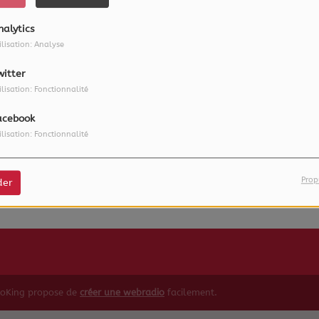
nalytics
ilisation: Analyse
witter
ilisation: Fonctionnalité
acebook
ilisation: Fonctionnalité
 vous avez rencontré une e
Il semble que la page que vous recherchez n’existe plus.
Prop
der
ioKing propose de
créer une webradio
facilement.