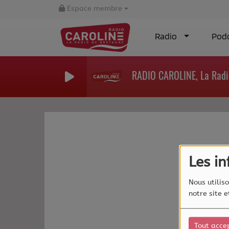
Espace membre
Radio
Pod
RADIO CAROLINE, La Radi
Les i
Nous utiliso
notre site 
Tout acce