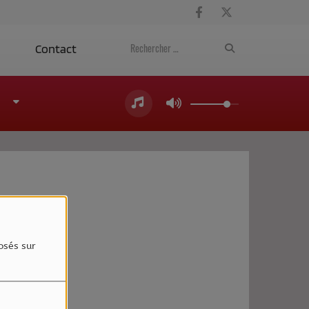
a
Contact
4
osés sur