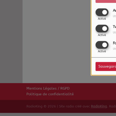
A
Ut
Activé
T
Ut
Activé
F
Ut
Oups,
Activé
Sauvegar
Mentions Légales / RGPD
Politique de confidentialité
RadioKing © 2026 | Site radio créé avec
RadioKing
. Rad