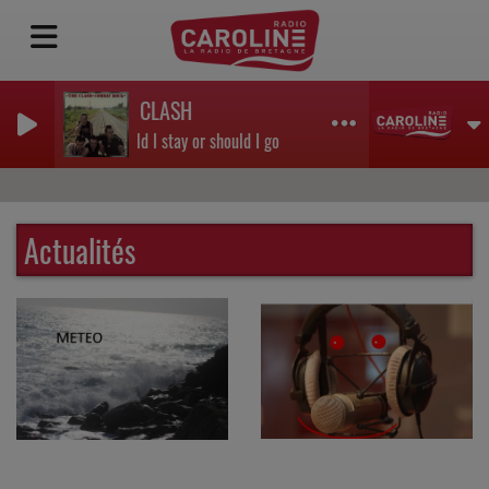
THE CLASH
Should I stay or should I go
Actualités