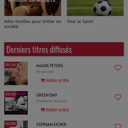
Infos inutiles pour briller en
Tout le Sport
société
Derniers titres diffusés
01:14
MAISIE PETERS
My regards
Acheter ce titre
01:10
GREEN DAY
Goodnight Adeline
Acheter ce titre
01:06
STEPHAN EICHER