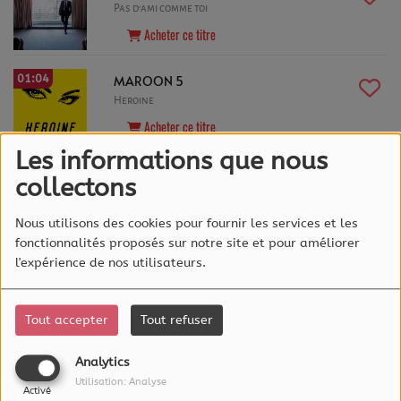
Pas d'ami comme toi
Acheter ce titre
01:04
MAROON 5
Heroine
Acheter ce titre
Les informations que nous
Coup de Coeur
collectons
Nous utilisons des cookies pour fournir les services et les
fonctionnalités proposés sur notre site et pour améliorer
l'expérience de nos utilisateurs.
Tout accepter
Tout refuser
Analytics
Utilisation: Analyse
Activé