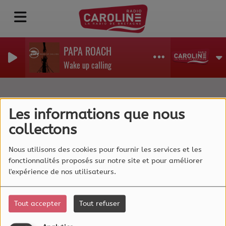
PAPA ROACH
Wake up calling
Emission
Les informations que nous
collectons
Nous utilisons des cookies pour fournir les services et les
fonctionnalités proposés sur notre site et pour améliorer
Tous
Lu
Ma
Me
Je
Ve
Sa
Di
l'expérience de nos utilisateurs.
Week-end Star
Tout accepter
Tout refuser
VENDREDI ET SAMEDI, DE 08:00 À
17:00