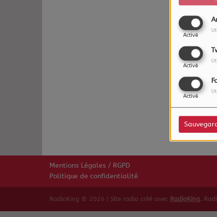
A
Ut
Activé
T
Ut
Activé
F
Ut
Oups,
Activé
Sauvegar
Mentions Légales / RGPD
Politique de confidentialité
RadioKing © 2026 | Site radio créé avec
RadioKing
. Rad