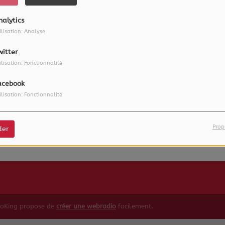
nalytics
ilisation: Analyse
witter
ilisation: Fonctionnalité
acebook
ilisation: Fonctionnalité
 vous avez rencontré une e
Il semble que la page que vous recherchez n’existe plus.
Prop
der
ioKing propose de
créer une webradio
facilement.