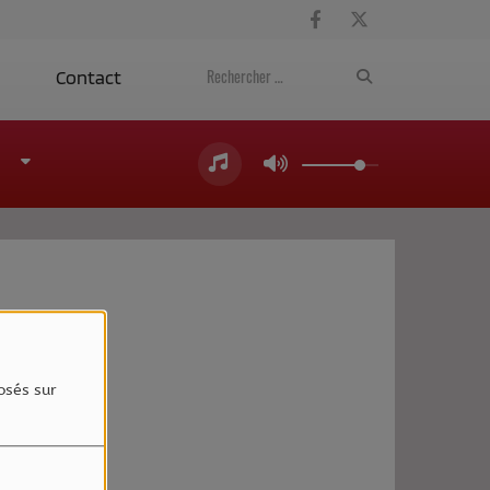
a
Contact
4
osés sur