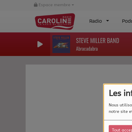
Espace membre
Radio
Pod
STEVE MILLER BAND
Abracadabra
Les i
Nous utiliso
notre site 
Tout acce