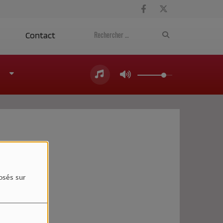
a
Contact
4
osés sur