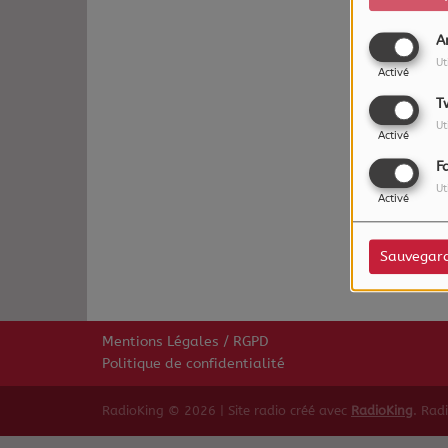
A
Ut
Activé
T
Ut
Activé
F
Ut
Oups,
Activé
Sauvegar
Mentions Légales / RGPD
Politique de confidentialité
RadioKing © 2026 | Site radio créé avec
RadioKing
. Rad