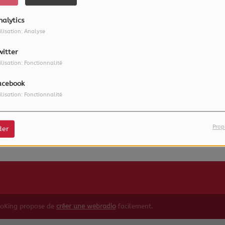
nalytics
ilisation: Analyse
witter
ilisation: Fonctionnalité
acebook
ilisation: Fonctionnalité
 vous avez rencontré une e
Il semble que la page que vous recherchez n’existe plus.
Prop
der
ioKing propose de
créer une webradio
facilement.