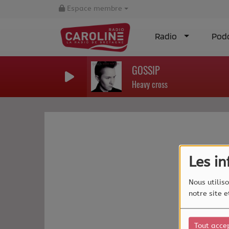
Espace membre
Radio
Pod
GOSSIP
Heavy cross
Les i
Nous utiliso
notre site 
Tout acce